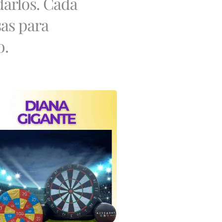
arlos. Cada
sas para
o.