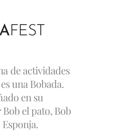
A
FEST
a de actividades
 es una Bobada.
ñado en su
r Bob el pato, Bob
b Esponja.