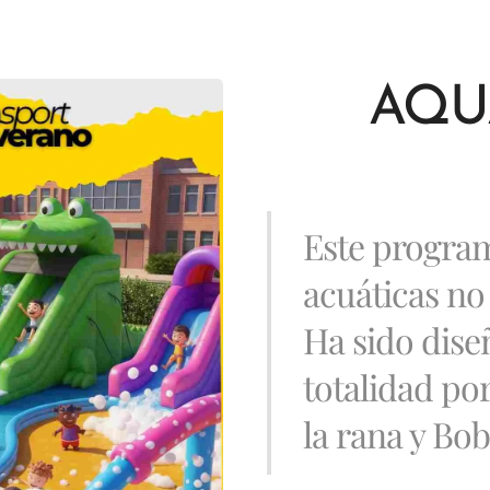
AQU
Este program
acuáticas no
Ha sido dise
totalidad po
la rana y Bo